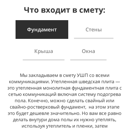
Что входит в смету:
Фундамент
Стены
Крыша
Окна
Мы закладываем в смету УШП со всеми
Стены. В смете внешние стены минимум из
коммуникациями. Утепленная шведская плита —
клееного бруса 185(H)х200 мм. Мы считаем не
это утепленная монолитная фундаментная плита с
целесообразно строить дом с внешними стенами
сетью коммуникаций включая систему подогрева
меньшего сечения в центральном и северном
пола. Конечно, можно сделать свайный или
регионах. Это оправдано с точки зрения затрат на
свайно-ростверковый фундамент, на этом этапе
отопление. Внтуренние стены также из клееного
это будет дешевле значительно. Но вам все равно
делать внутури дома полы их нужно утеплять,
бруса и включены в стоимость теплого контура.
используя утеплитель и пленки, затем