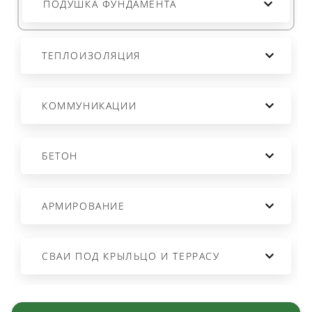
СБОРКА СТЕН
ПОДУШКА ФУНДАМЕНТА
РАБОТА ПО МОНТАЖУ КРЫШИ
ДОСТАВКА
ТЕПЛОИЗОЛЯЦИЯ
ВЫГРУЗКА
КОММУНИКАЦИИ
БЕТОН
АРМИРОВАНИЕ
СВАИ ПОД КРЫЛЬЦО И ТЕРРАСУ