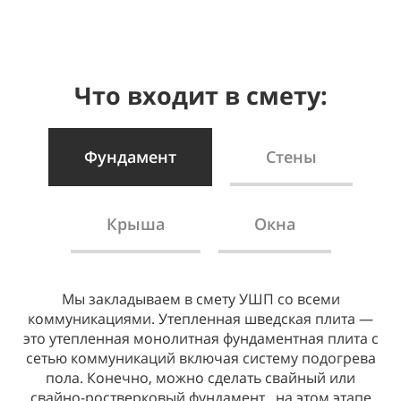
Что входит в смету:
Фундамент
Стены
Крыша
Окна
Мы закладываем в смету УШП со всеми
Стены. В смете внешние стены минимум из
коммуникациями. Утепленная шведская плита —
клееного бруса 185(H)х200 мм. Мы считаем не
это утепленная монолитная фундаментная плита с
целесообразно строить дом с внешними стенами
сетью коммуникаций включая систему подогрева
меньшего сечения в центральном и северном
пола. Конечно, можно сделать свайный или
регионах. Это оправдано с точки зрения затрат на
свайно-ростверковый фундамент, на этом этапе