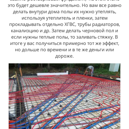
отопление. Внтуренние стены также из клееного
это будет дешевле значительно. Но вам все равно
делать внутури дома полы их нужно утеплять,
бруса и включены в стоимость теплого контура.
используя утеплитель и пленки, затем
прокладывать отдельно ХГВС, трубы радиаторов,
канализцию и др. Затем делать черновой пол и
если нужны теплые полы, то заливать стяжку. В
итоге у вас получиться примерно тот же эффект,
но дольше по времени и в те же деньги или
дороже.
ОКНА И ДВЕРИ
ОБСАДА
РАБОТА ПО МОНТАЖУ