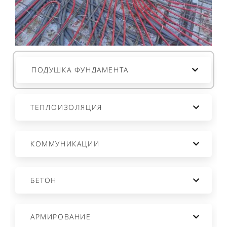
ПОДШИВА СВЕСОВ
СТЕНЫ
ВОДОСТОЧКА
СБОРКА СТЕН
ПОДУШКА ФУНДАМЕНТА
РАБОТА ПО МОНТАЖУ КРЫШИ
ДОСТАВКА
ТЕПЛОИЗОЛЯЦИЯ
ВЫГРУЗКА
КОММУНИКАЦИИ
БЕТОН
АРМИРОВАНИЕ