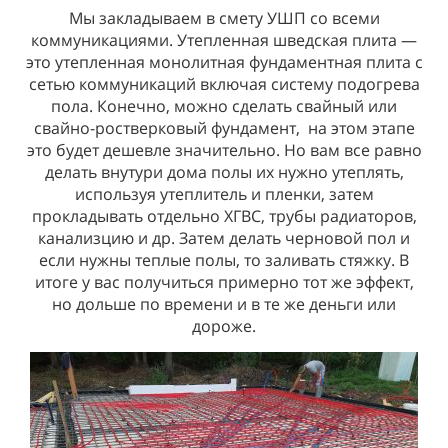
Мы закладываем в смету УШП со всеми
Стены. В смете внешние стены минимум из
коммуникациями. Утепленная шведская плита —
клееного бруса 185(H)х200 мм. Мы считаем не
это утепленная монолитная фундаментная плита с
целесообразно строить дом с внешними стенами
сетью коммуникаций включая систему подогрева
меньшего сечения в центральном и северном
пола. Конечно, можно сделать свайный или
регионах. Это оправдано с точки зрения затрат на
свайно-ростверковый фундамент, на этом этапе
отопление. Внтуренние стены также из клееного
это будет дешевле значительно. Но вам все равно
делать внутури дома полы их нужно утеплять,
бруса и включены в стоимость теплого контура.
используя утеплитель и пленки, затем
прокладывать отдельно ХГВС, трубы радиаторов,
канализцию и др. Затем делать черновой пол и
если нужны теплые полы, то заливать стяжку. В
итоге у вас получиться примерно тот же эффект,
но дольше по времени и в те же деньги или
дороже.
ОКНА И ДВЕРИ
ОБСАДА